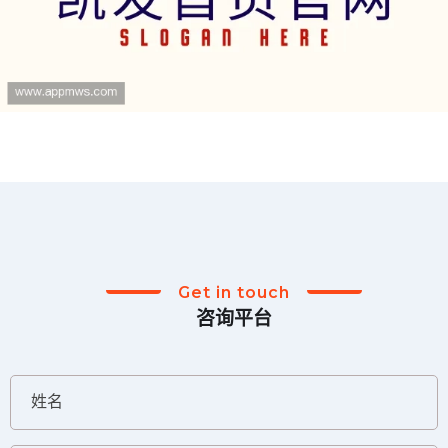
Get in touch
咨询平台