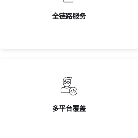
衔接。
全链路服务
覆盖赛事策划、直播执行及周边运营，实现全产业链无缝
全链路服务
多电商平台。
多平台覆盖
打通 PC、移动端及电视端直播渠道，周边产品同步上架
多平台覆盖