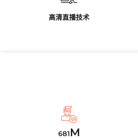
畅度。
高清直播技术
采用 4K 超高清直播设备与低延迟传输技术，保障观赛流
高清直播技术
M
681