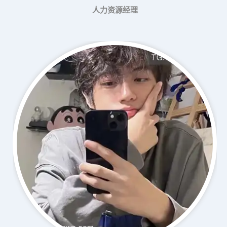
人力资源经理