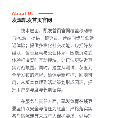
About Us
发现
凯发首页官网
技术层面，
凯发首页官网
覆盖移动端
与PC端，提供一键登录、跨端同步与低延
迟体验；提供多样化社交功能，包括好友
组队、语音互动与公会体系；围绕沉浸式
体验打造实时互动模块，让玩法更贴近真
实对战氛围。同时，建立从测试、灰度到
全量发布的流程，确保更新可控、回滚可
用，从版本管理到活动策划形成闭环，提
升用户参与度与长期留存。
在服务与责任方面，
凯发体育在线登
录
坚持以安全与信任为底座：严格落实实
名与防沉迷等未成年人保护要求，倡导理