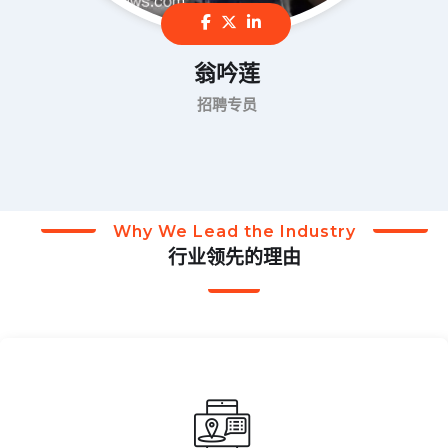
翁吟莲
招聘专员
Why We Lead the Industry
行业领先的理由