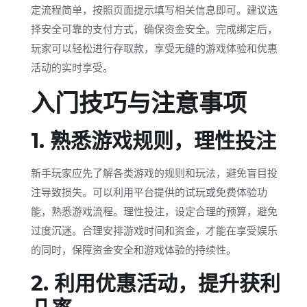
定流程简单，按照页面提示填写相关信息即可。建议选
择安全可靠的支付方式，确保资金安全。完成绑定后，
玩家可以轻松进行存取款，享受无缝的游戏体验和优惠
活动的实时享受。
入门技巧与注意事项
1. 熟悉游戏规则，理性投注
新手玩家应先了解各类游戏的规则和玩法，避免盲目投
注导致损失。可以利用平台提供的试玩或免费体验功
能，熟悉游戏流程。理性投注，设定合理的预算，避免
过度沉迷。合理安排游戏时间和资金，才能在享受娱乐
的同时，保障资金安全和游戏体验的持续性。
2. 利用优惠活动，提升获利