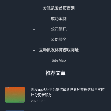
发现
凯发首页官网
成功案例
公司简讯
公司服务
互动
凯发体育游戏网址
SiteMap
推荐文章
凯发ag地址平台提供最新世界杯赛程信息与实时
比分更新服务
2026-08-10