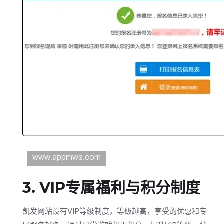
3. VIP专属福利与积分制度
凯发网站设有VIP等级制度，等级越高，享受的优惠和专