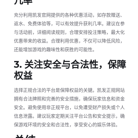
几率
充分利用凯发官网提供的各种优惠活动，如存款赠送、
返水、免费体验等，可以有效提升获利几率。建议在参
与活动前，详细阅读规则，合理安排投注策略，最大化
优惠带来的收益。合理利用优惠，不仅可以降低风险，
还能增加游戏的趣味性和获胜的可能性。
3. 关注安全与合法性，保障
权益
选择正规合法的平台是保障权益的关键。凯发正规网站
拥有合法牌照和完善的安全措施，确保玩家信息和资金
安全。避免使用非正规平台，以免遭受财产损失或个人
信息泄露。建议玩家定期关注平台公告和安全提示，确
保游戏环境的安全和合法性，享受安心的娱乐体验。