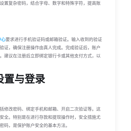
设置复杂密码，结合字母、数字和特殊字符，提高账
中心
要求进行手机验证码或邮箱验证。输入收到的验证
验证，确保注册操作由真人完成。完成验证后，账户
。建议在注册后立即绑定银行卡或其他支付方式，以
设置与登录
括修改密码、绑定手机和邮箱、开启二次验证等。这
安全。特别是在进行存款和提现操作时，安全措施尤
密码，是保护账户安全的基本方法。