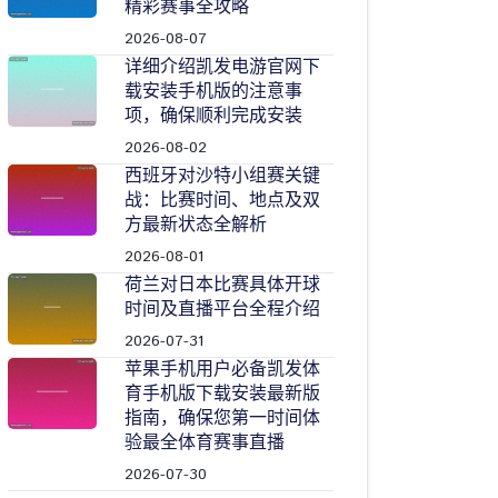
精彩赛事全攻略
2026-08-07
详细介绍凯发电游官网下
载安装手机版的注意事
项，确保顺利完成安装
2026-08-02
西班牙对沙特小组赛关键
战：比赛时间、地点及双
方最新状态全解析
2026-08-01
荷兰对日本比赛具体开球
时间及直播平台全程介绍
2026-07-31
苹果手机用户必备凯发体
育手机版下载安装最新版
指南，确保您第一时间体
验最全体育赛事直播
2026-07-30