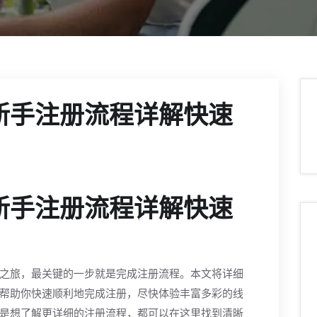
新手注册流程详解快速
新手注册流程详解快速
之旅，最关键的一步就是完成注册流程。本文将详细
帮助你快速顺利地完成注册，尽快体验丰富多彩的线
是想了解更详细的注册流程，都可以在这里找到清晰