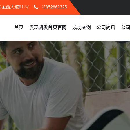
主西大道911号
18852863325
首页
发现
凯发首页官网
成功案例
公司简讯
公