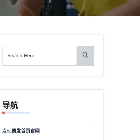
导航
发现
凯发首页官网