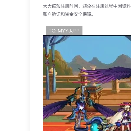
大大缩短注册时间，避免在注册过程中因资料
账户验证和资金安全保障。