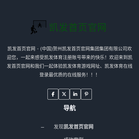
凯发首页官网 - (中国)贺州凯发首页官网集团集团有限公司欢
迎您，一起来感受凯发体育注册账号带来的快乐！欢迎来到凯
发首页官网和我们一起体验凯发体育游戏网址、凯发体育在线
登录最优质的在线服务！！！
导航
发现
凯发首页官网