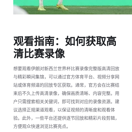
观看指南：如何获取高
清比赛录像
想要观看伊朗对新西兰世界杯比赛录像完整版高清回放
与精彩瞬间集锦，可以通过官方体育平台、视频分享网
站或体育频道的回放专区获取。通常，官方会在比赛结
束后不久上传高清录像，确保画质清晰、内容完整。用
户只需搜索相关关键词，即可找到对应的录像资源。建
议选择正规渠道观看，以保证视频的清晰度和观看体
验。此外，一些平台还提供逐节回放和精彩片段剪辑，
方便观众快速浏览比赛亮点。