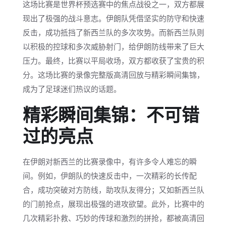
这场比赛是世界杯预选赛中的焦点战役之一，双方都展
现出了极强的战斗意志。伊朗队凭借坚实的防守和快速
反击，成功抵挡了新西兰队的多次攻势。而新西兰队则
以积极的控球和多次威胁射门，给伊朗防线带来了巨大
压力。最终，比赛以平局收场，双方都收获了宝贵的积
分。这场比赛的录像完整版高清回放与精彩瞬间集锦，
成为了足球迷们热议的话题。
精彩瞬间集锦：不可错
过的亮点
在伊朗对新西兰的比赛录像中，有许多令人难忘的瞬
间。例如，伊朗队的快速反击中，一次精彩的长传配
合，成功突破对方防线，助攻队友得分；又如新西兰队
的门前抢点，展现出极强的进攻欲望。此外，比赛中的
几次精彩扑救、巧妙的传球和激烈的拼抢，都被高清回