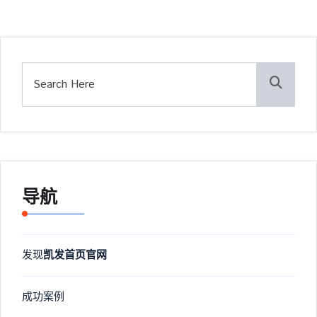
导航
发现
凯发首页官网
成功案例