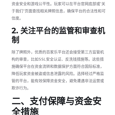
资金安全和游戏公平性。玩家可以在平台官网底部或“关
于我们”页面查找相关牌照信息，确保平台的合法性和可
信度。
2. 关注平台的监管和审查机
制
除了牌照外，优质的百家乐平台还会接受第三方监管机
构的审查，比如SSL安全认证、反洗钱措施等。这些措
施确保平台在资金流转和数据保护方面符合国际标准，
降低玩家资金被盗或信息泄露的风险。选择经过严格监
管的平台，能有效保障资金安全，避免遭遇非法运营或
欺诈行为。
二、支付保障与资金安
全措施