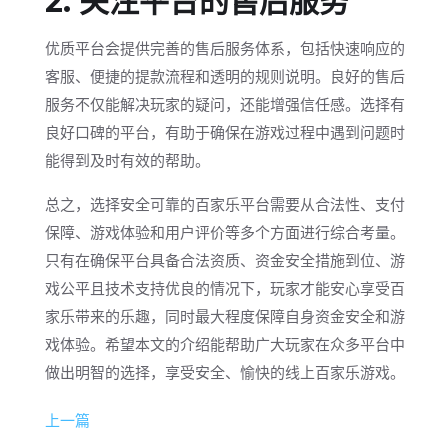
2. 关注平台的售后服务
优质平台会提供完善的售后服务体系，包括快速响应的
客服、便捷的提款流程和透明的规则说明。良好的售后
服务不仅能解决玩家的疑问，还能增强信任感。选择有
良好口碑的平台，有助于确保在游戏过程中遇到问题时
能得到及时有效的帮助。
总之，选择安全可靠的百家乐平台需要从合法性、支付
保障、游戏体验和用户评价等多个方面进行综合考量。
只有在确保平台具备合法资质、资金安全措施到位、游
戏公平且技术支持优良的情况下，玩家才能安心享受百
家乐带来的乐趣，同时最大程度保障自身资金安全和游
戏体验。希望本文的介绍能帮助广大玩家在众多平台中
做出明智的选择，享受安全、愉快的线上百家乐游戏。
上一篇