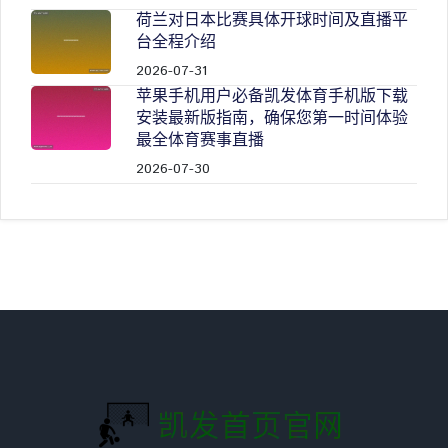
荷兰对日本比赛具体开球时间及直播平
台全程介绍
2026-07-31
苹果手机用户必备凯发体育手机版下载
安装最新版指南，确保您第一时间体验
最全体育赛事直播
2026-07-30