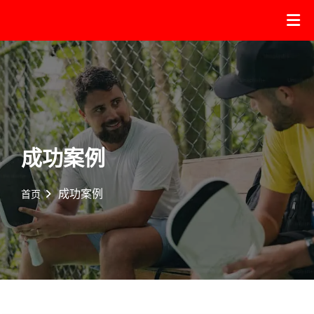
成功案例
成功案例
首页