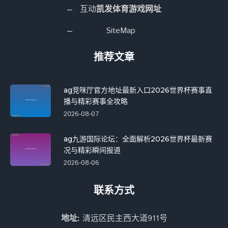
互动
凯发体育游戏网址
SiteMap
推荐文章
ag竞咪厅官方地址最新入口2026世界杯赛事直
播与精彩赛事全攻略
2026-08-07
ag九游国际论坛：全面解析2026世界杯最新赛
况与精彩瞬间报道
2026-08-06
联系方式
地址:
清远区民主西大道911号