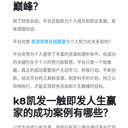
巅峰？
除了财务自由，平台还能助力个人成长和职业发展。具
体措施包括：
平台优势
凯发体育在线登录
与个人努力的关系如何？
平台优势为个人提供了丰富的资源和便利条件，但成功
的关键仍在于个人的努力和智慧。平台只是一个助推
器，真正的成功需要用户主动学习、积极行动、不断创
新。结合平台的工具和资源，制定科学的计划，持之以
恒地执行，才能实现财务自由和人生巅峰的目标。
k8凯发一触即发人生赢
家的成功案例有哪些？
以官方后续公布为准，目前已有不少用户通过平台实现