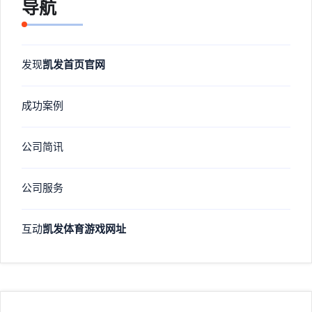
导航
发现
凯发首页官网
成功案例
公司简讯
公司服务
互动
凯发体育游戏网址