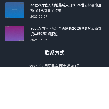
ag竞咪厅官方地址最新入口2026世界杯赛事直
播与精彩赛事全攻略
2026-08-07
ag九游国际论坛：全面解析2026世界杯最新赛
况与精彩瞬间报道
2026-08-06
联系方式
地址:
清远区民主西大道911号
电话:
18852863325
邮箱:
k8f88comundiscovered@sina.com