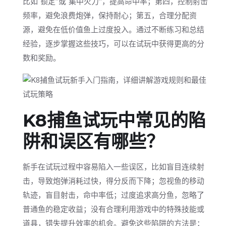
比如“锁定”或“集中火力”，提高命中率；第四，控制射击
频率，避免浪费炮弹，保持耐心；第五，合理分配资
源，避免在低价值鱼上过度投入。通过不断练习和总结
经验，逐步掌握这些技巧，可以在试玩中获得更高的分
数和奖励。
K8捕鱼试玩中常见的陷
阱和误区有哪些？
新手在试玩过程中容易陷入一些误区，比如盲目连续射
击，导致炮弹消耗过快，得分反而下降；忽视鱼的移动
轨迹，盲目射击，命中率低；过度追求高分鱼，忽略了
普通鱼的稳定收益；没有合理利用游戏中的特殊技能或
道具，错失提升效率的机会。避免这些陷阱的方法是：