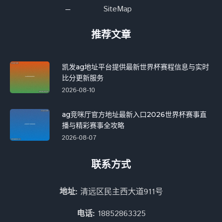
SiteMap
推荐文章
凯发ag地址平台提供最新世界杯赛程信息与实时
比分更新服务
2026-08-10
ag竞咪厅官方地址最新入口2026世界杯赛事直
播与精彩赛事全攻略
2026-08-07
联系方式
地址:
清远区民主西大道911号
电话:
18852863325