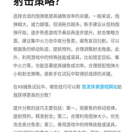
射击策略？
选择合适的炮弹是提高捕鱼效率的关键。一般来说，炮
弹越大，威力越强，但消耗也越多。新手建议从低档炮
弹开始，逐步熟悉游戏节奏后再逐步提升。射击策略方
面，建议集中火力击中高分鱼类，避免盲目扫射。可以
根据鱼的移动轨迹，提前预判，合理调整射击角度。此
外，利用游戏中的特殊技能或道具，比如锁定目标、集
中火力等，也能显著提高捕鱼成功率。合理搭配炮弹大
小和射击策略，是新手在试玩中取得好成绩的关键。
在K8捕鱼试玩中，哪些技巧可以帮
凯发体育游戏网址
助
我获得更高的分数？
提升分数的技巧主要包括：第一，观察鱼的移动规律，
提前预判，精准射击；第二，合理利用炮弹大小，优先
攻击高分鱼类；第三，善用游戏中的特殊技能或道具，