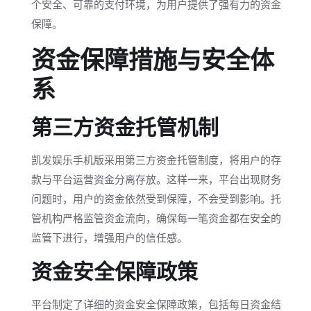
个安全、可靠的支付环境，为用户提供了强有力的资金
保障。
资金保障措施与安全体
系
第三方资金托管机制
凯发娱乐手机版采用第三方资金托管制度，将用户的存
款与平台运营资金分离存放。这样一来，平台出现财务
问题时，用户的资金依然受到保障，不会受到影响。托
管机构严格监管资金流向，确保每一笔资金都在安全的
监管下进行，增强用户的信任感。
资金安全保障政策
平台制定了详细的资金安全保障政策，包括每日资金结