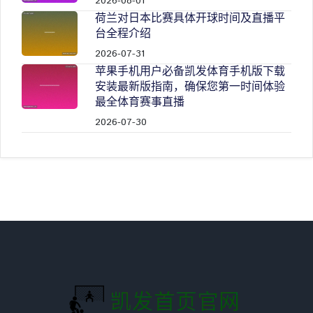
2026-08-01
荷兰对日本比赛具体开球时间及直播平
台全程介绍
2026-07-31
苹果手机用户必备凯发体育手机版下载
安装最新版指南，确保您第一时间体验
最全体育赛事直播
2026-07-30