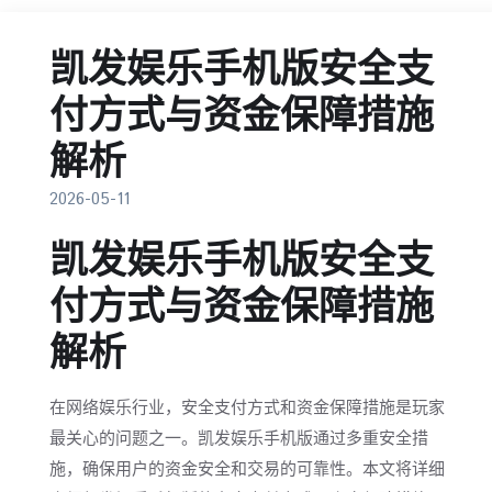
凯发娱乐手机版安全支
付方式与资金保障措施
解析
2026-05-11
凯发娱乐手机版安全支
付方式与资金保障措施
解析
在网络娱乐行业，安全支付方式和资金保障措施是玩家
最关心的问题之一。凯发娱乐手机版通过多重安全措
施，确保用户的资金安全和交易的可靠性。本文将详细