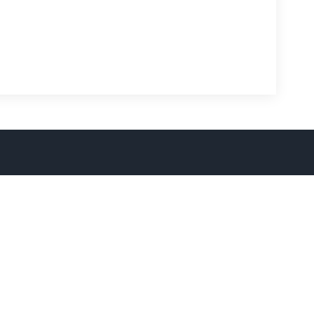
推荐文章
凯发首页官网
ag竞咪厅官方地
入口2026世界
案例
播与精彩赛事全
2026-08-07
简讯