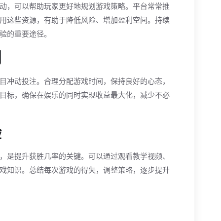
活动，可以帮助玩家更好地规划游戏策略。平台常常推
用这些资源，有助于降低风险、增加盈利空间。持续
验的重要途径。
划
目冲动投注。合理分配游戏时间，保持良好的心态，
目标，确保在娱乐的同时实现收益最大化，减少不必
验
，是提升获胜几率的关键。可以通过观看教学视频、
戏知识。总结每次游戏的得失，调整策略，逐步提升