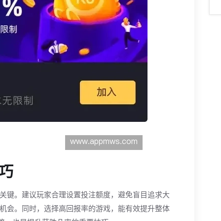
技巧
关键。建议玩家合理设置投注额度，避免盲目追求大
机会。同时，选择高回报率的游戏，能有效提升整体