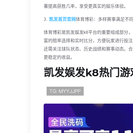
著提高获胜几率，享受更真实的娱乐体验。
3.
凯发首页官网
体育博彩：多样赛事满足不
体育博彩是凯发娱发k8平台的重要组成部分
富的赔率选择和实时比分，方便玩家进行投注
还需关注球队状态、历史战绩和赛事动态。合
更稳定的收益。
凯发娱发k8热门游