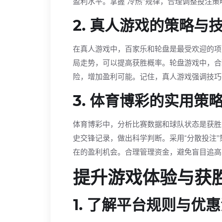
盈利水平。掌握“冷热”规律，合理调整投注
2. 真人游戏的策略与
在真人游戏中，百家乐和轮盘是最受欢迎的项
局走势，可以提高获胜概率。轮盘游戏中，合理
险，增加盈利可能。记住，真人游戏强调技巧
3. 体育博彩的实用策
体育博彩中，分析比赛数据和球队状态是获胜
史交锋记录，做出科学判断。采用“分散投注”
在的盈利机会。合理管理资金，避免盲目追高
提升游戏体验与获
1. 了解平台规则与优