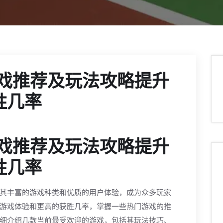
游戏推荐及玩法攻略提升
胜几率
游戏推荐及玩法攻略提升
胜几率
以其丰富的游戏种类和优质的用户体验，成为众多玩家
的游戏体验和更高的获胜几率，掌握一些热门游戏的推
细介绍几款当前最受欢迎的游戏，包括其玩法技巧、