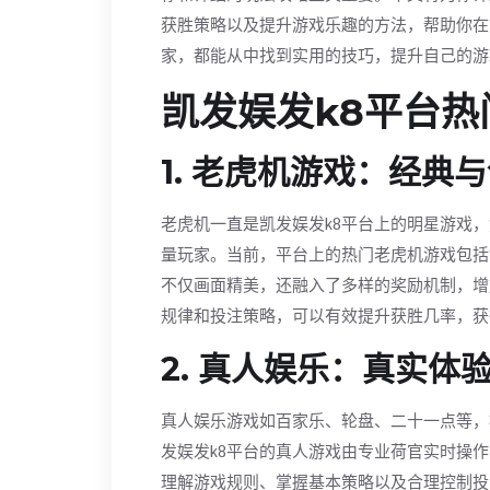
获胜策略以及提升游戏乐趣的方法，帮助你在
家，都能从中找到实用的技巧，提升自己的游
凯发娱发k8平台热
1. 老虎机游戏：经典
老虎机一直是凯发娱发k8平台上的明星游戏
量玩家。当前，平台上的热门老虎机游戏包括“
不仅画面精美，还融入了多样的奖励机制，增
规律和投注策略，可以有效提升获胜几率，获
2. 真人娱乐：真实体
真人娱乐游戏如百家乐、轮盘、二十一点等，
发娱发k8平台的真人游戏由专业荷官实时操
理解游戏规则、掌握基本策略以及合理控制投