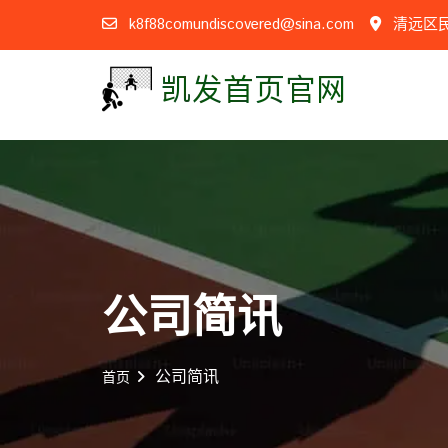
k8f88comundiscovered@sina.com
清远区民
公司简讯
公司简讯
首页