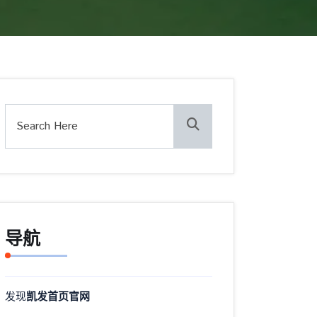
导航
发现
凯发首页官网